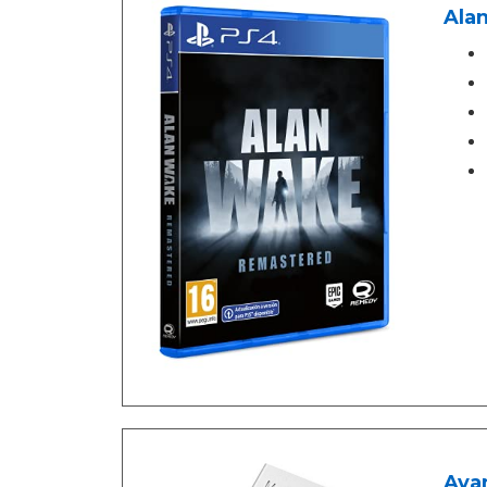
Ala
Ava