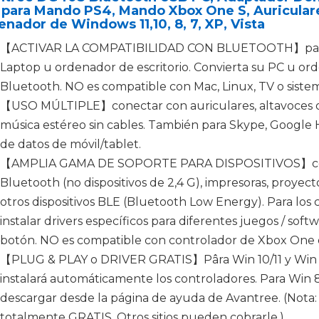
para Mando PS4, Mando Xbox One S, Auriculare
nador de Windows 11,10, 8, 7, XP, Vista
【ACTIVAR LA COMPATIBILIDAD CON BLUETOOTH】para Windo
Laptop u ordenador de escritorio. Convierta su PC u or
Bluetooth. NO es compatible con Mac, Linux, TV o sistem
【USO MÚLTIPLE】conectar con auriculares, altavoces o
música estéreo sin cables. También para Skype, Google 
de datos de móvil/tablet.
【AMPLIA GAMA DE SOPORTE PARA DISPOSITIVOS】conec
Bluetooth (no dispositivos de 2,4 G), impresoras, proyec
otros dispositivos BLE (Bluetooth Low Energy). Para lo
instalar drivers específicos para diferentes juegos / soft
botón. NO es compatible con controlador de Xbox One 
【PLUG & PLAY o DRIVER GRATIS】Pâra Win 10/11 y Win 8
instalará automáticamente los controladores. Para Win 8, 7
descargar desde la página de ayuda de Avantree. (Nota:
totalmente GRATIS. Otros sitios pueden cobrarle.)