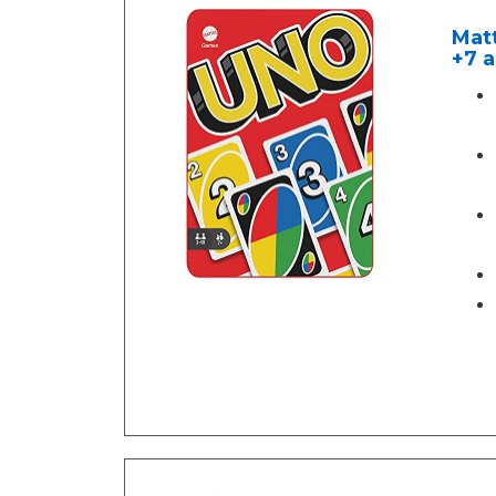
Matt
+7 a