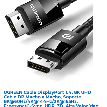
UGREEN Cable DisplayPort 1.4, 8K UHD
Cable DP Macho a Macho, Soporte
8K@60Hz/4K@144Hz/2K@165Hz,
Freesync/G-Sync, HDR, 3D, Alta Velocidad