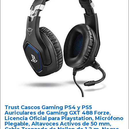
Trust Cascos Gaming PS4 y PS5
Auriculares de Gaming GXT 488 Forze,
Licencia Oficial para Playstation, Micrófono
Plegable, Altavoces Activos de 50 mm,