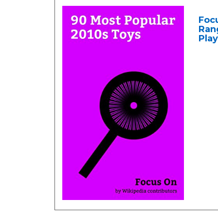
Focu
Rang
Play