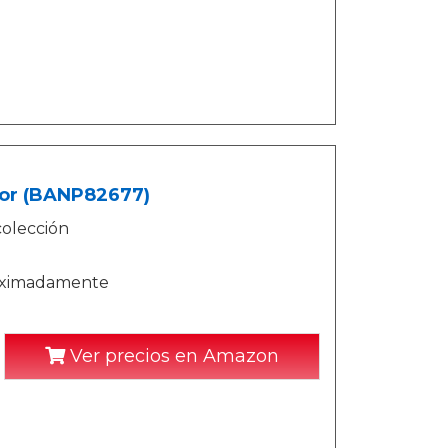
lor (BANP82677)
colección
roximadamente
Ver precios en Amazon