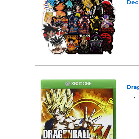
Deca
Dra