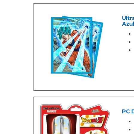
Ultr
Azu
PC D