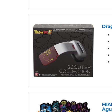
Drag
MIAN
Agu