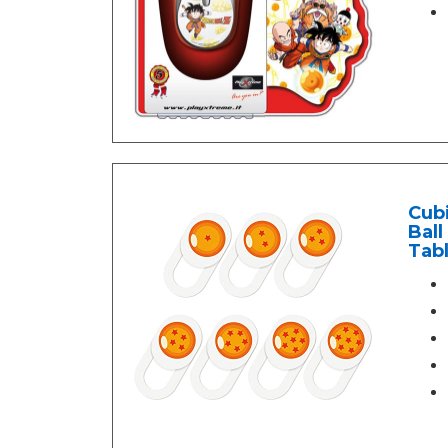
Cub
Bal
Tabl