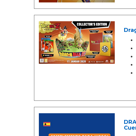
Drag
DRA
Cue