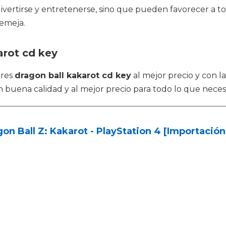
 divertirse y entretenerse, sino que pueden favorecer a 
emeja.
arot cd key
tres
dragon ball kakarot cd key
al mejor precio y con l
n buena calidad y al mejor precio para todo lo que necesi
on Ball Z: Kakarot - PlayStation 4 [Importació