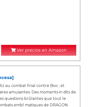
Ver precios en Amazon
ncesa]
itz au combat final contre Boo ; et
aires amusantes. Des moments in dits de
ines questions brûlantes que tout le
s combats embl matiques de DRAGON