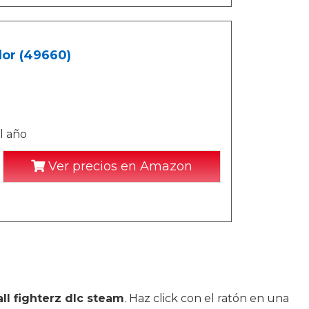
lor (49660)
l año
Ver precios en Amazon
ll fighterz dlc steam
. Haz click con el ratón en una