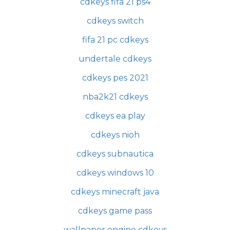
cdkeys fifa 21 ps4
cdkeys switch
fifa 21 pc cdkeys
undertale cdkeys
cdkeys pes 2021
nba2k21 cdkeys
cdkeys ea play
cdkeys nioh
cdkeys subnautica
cdkeys windows 10
cdkeys minecraft java
cdkeys game pass
wallpaper engine cdkeys