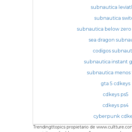
subnautica levia
subnautica swit
subnautica below zero
sea dragon subna
codigos subnaut
subnautica instant 
subnautica menos 
gta 5 cdkeys
cdkeys ps5
cdkeys ps4
cyberpunk cdk
Trendingttopics propietario de www.cultture.com