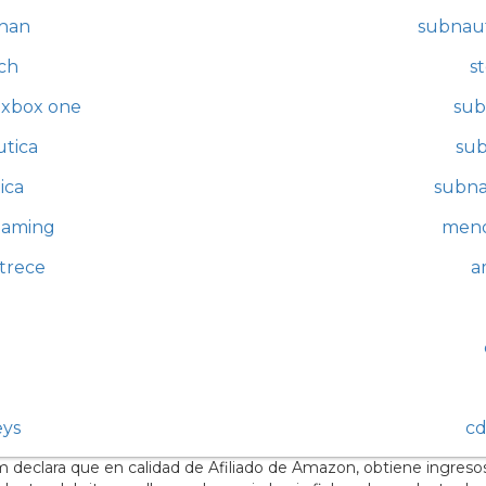
than
subnaut
ch
s
 xbox one
sub
utica
sub
ica
subna
gaming
meno
trece
a
eys
cd
 declara que en calidad de Afiliado de Amazon, obtiene ingreso