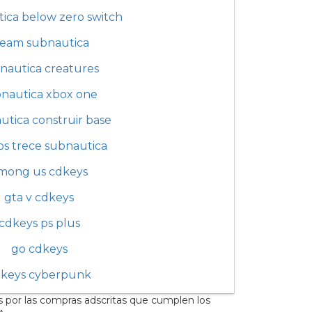
ica below zero switch
team subnautica
nautica creatures
nautica xbox one
utica construir base
s trece subnautica
mong us cdkeys
gta v cdkeys
cdkeys ps plus
go cdkeys
keys cyberpunk
s por las compras adscritas que cumplen los