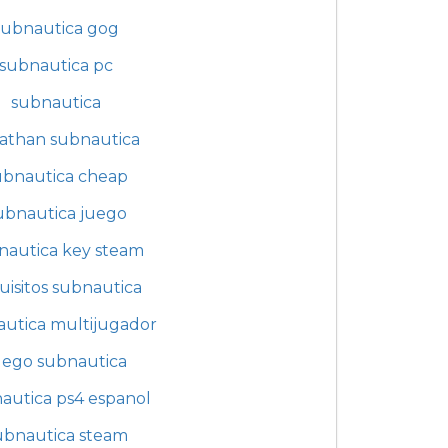
subnautica gog
subnautica pc
subnautica
iathan subnautica
ubnautica cheap
ubnautica juego
nautica key steam
uisitos subnautica
utica multijugador
uego subnautica
autica ps4 espanol
ubnautica steam