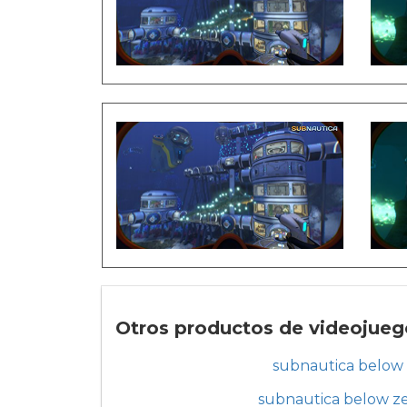
Otros productos de videojueg
subnautica below
subnautica below z