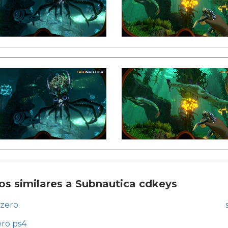
os similares a Subnautica cdkeys
 zero
ero ps4