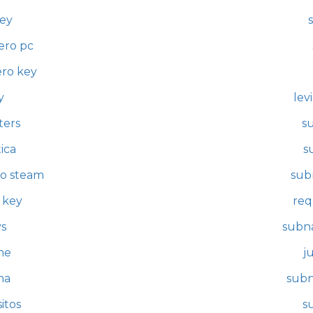
key
ero pc
ero key
y
lev
ters
s
ica
s
ro steam
sub
 key
req
ys
subna
ne
j
na
subn
itos
s