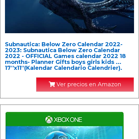
Subnautica: Below Zero Calendar 2022-
2023: Subnautica Below Zero Calendar
2022 - OFFICIAL Games calendar 2022 18
months- Planner Gifts boys girls kids ...
17''x11''(Kalendar Calendario Calendrier).
Ver precios en Amazon