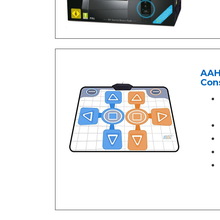
AAHY
Con