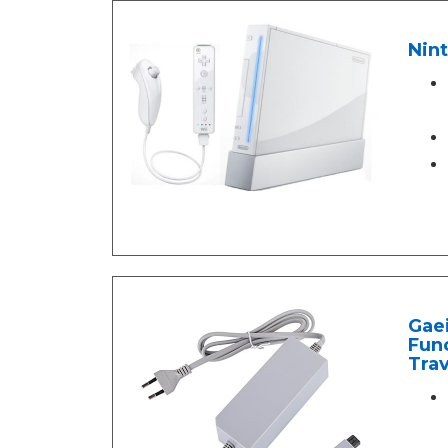
Nint
Gaei
Func
Trav