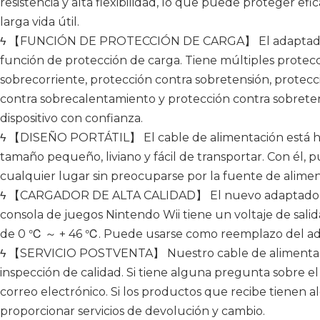
resistencia y alta flexibilidad, lo que puede proteger ef
larga vida útil.
ϟ 【FUNCIÓN DE PROTECCIÓN DE CARGA】 El adaptador 
función de protección de carga. Tiene múltiples protec
sobrecorriente, protección contra sobretensión, protecci
contra sobrecalentamiento y protección contra sobreten
dispositivo con confianza.
ϟ 【DISEÑO PORTÁTIL】 El cable de alimentación está he
tamaño pequeño, liviano y fácil de transportar. Con él, 
cualquier lugar sin preocuparse por la fuente de alimen
ϟ 【CARGADOR DE ALTA CALIDAD】 El nuevo adaptador de
consola de juegos Nintendo Wii tiene un voltaje de sali
de 0 ℃ ～ + 46 ℃. Puede usarse como reemplazo del ada
ϟ 【SERVICIO POSTVENTA】 Nuestro cable de alimentació
inspección de calidad. Si tiene alguna pregunta sobre 
correo electrónico. Si los productos que recibe tienen
proporcionar servicios de devolución y cambio.