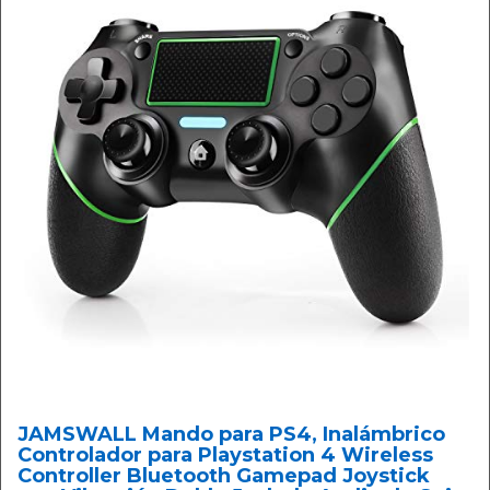
JAMSWALL Mando para PS4, Inalámbrico
Controlador para Playstation 4 Wireless
Controller Bluetooth Gamepad Joystick