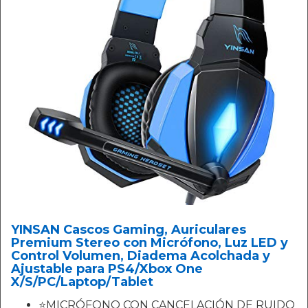
YINSAN Cascos Gaming, Auriculares
Premium Stereo con Micrófono, Luz LED y
Control Volumen, Diadema Acolchada y
Ajustable para PS4/Xbox One
X/S/PC/Laptop/Tablet
⭐MICRÓFONO CON CANCELACIÓN DE RUIDO