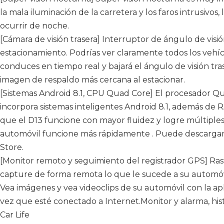
la mala iluminación de la carretera y los faros intrusivos
ocurrir de noche.
[Cámara de visión trasera] Interruptor de ángulo de visi
estacionamiento. Podrías ver claramente todos los vehícu
conduces en tiempo real y bajará el ángulo de visión t
imagen de respaldo más cercana al estacionar.
[Sistemas Android 8.1, CPU Quad Core] El procesador Q
incorpora sistemas inteligentes Android 8.1, además d
que el D13 funcione con mayor fluidez y logre múltiples
automóvil funcione más rápidamente . Puede descargar 
Store.
[Monitor remoto y seguimiento del registrador GPS] Rast
capture de forma remota lo que le sucede a su automóv
Vea imágenes y vea videoclips de su automóvil con la ap
vez que esté conectado a Internet.Monitor y alarma, his
Car Life