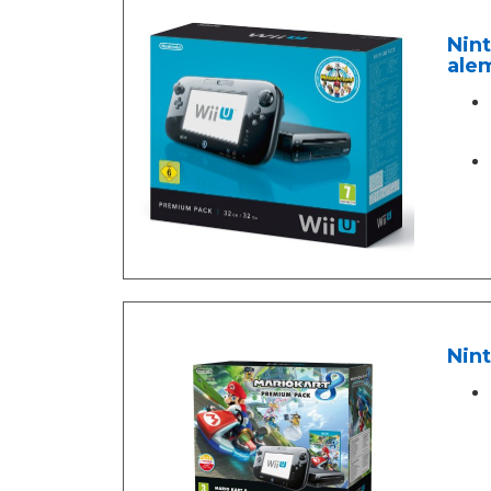
Nint
ale
Nint