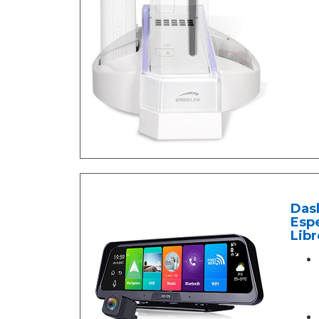
Das
Esp
Lib