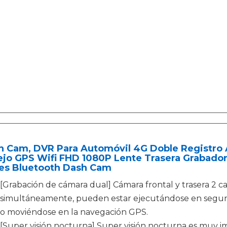
h Cam, DVR Para Automóvil 4G Doble Registro 
ejo GPS Wifi FHD 1080P Lente Trasera Grabado
res Bluetooth Dash Cam
[Grabación de cámara dual] Cámara frontal y trasera 2 
simultáneamente, pueden estar ejecutándose en segund
o moviéndose en la navegación GPS.
[Super visión nocturna] Super visión nocturna es muy im