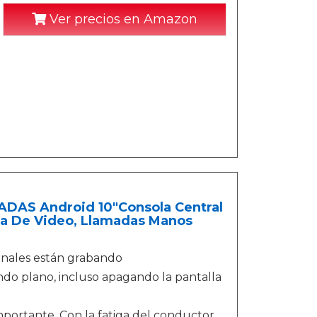
Ver precios en Amazon
ADAS Android 10"Consola Central
ra De Video, Llamadas Manos
canales están grabando
o plano, incluso apagando la pantalla
portante. Con la fatiga del conductor,