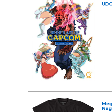
UDON
Meg
Negr