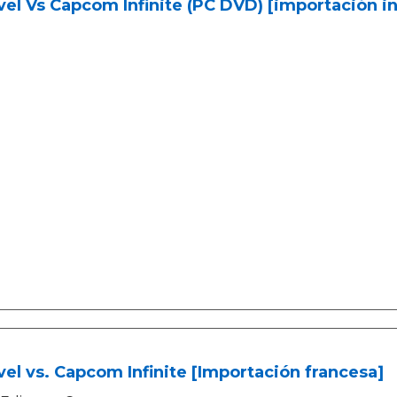
el Vs Capcom Infinite (PC DVD) [importación in
el vs. Capcom Infinite [Importación francesa]