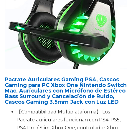
Pacrate Auriculares Gaming PS4, Cascos
Gaming para PC Xbox One Nintendo Switch
Mac, Auriculares con Micrófono de Estéreo
Bass Surround y Cancelación de Ruido,
Cascos Gaming 3.5mm Jack con Luz LED
【Compatibilidad Multiplataforma】 Los
Pacrate auriculares funcionan con PS4, PS5,
PS4 Pro / Slim, Xbox One, controlador Xbox