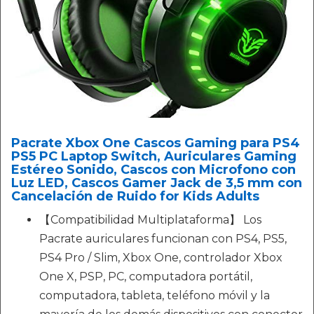
Pacrate Xbox One Cascos Gaming para PS4
PS5 PC Laptop Switch, Auriculares Gaming
Estéreo Sonido, Cascos con Microfono con
Luz LED, Cascos Gamer Jack de 3,5 mm con
Cancelación de Ruido for Kids Adults
【Compatibilidad Multiplataforma】 Los
Pacrate auriculares funcionan con PS4, PS5,
PS4 Pro / Slim, Xbox One, controlador Xbox
One X, PSP, PC, computadora portátil,
computadora, tableta, teléfono móvil y la