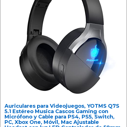
Auriculares para Videojuegos, YOTMS Q7S
5.1 Estéreo Musica Cascos Gaming con
Micrófono y Cable para PS4, PS5, Switch,
PC, Xbox One, Móvil, Mac Ajustable