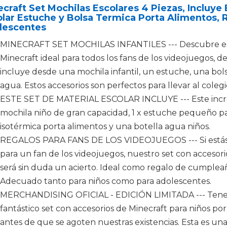
craft Set Mochilas Escolares 4 Piezas, Incluye
lar Estuche y Bolsa Termica Porta Alimentos, 
lescentes
MINECRAFT SET MOCHILAS INFANTILES --- Descubre este
Minecraft ideal para todos los fans de los videojuegos, d
incluye desde una mochila infantil, un estuche, una bol
agua. Estos accesorios son perfectos para llevar al colegio
ESTE SET DE MATERIAL ESCOLAR INCLUYE --- Este increíb
mochila niño de gran capacidad, 1 x estuche pequeño para
isotérmica porta alimentos y una botella agua niños.
REGALOS PARA FANS DE LOS VIDEOJUEGOS --- Si estás b
para un fan de los videojuegos, nuestro set con accesorio
será sin duda un acierto. Ideal como regalo de cumpleañ
Adecuado tanto para niños como para adolescentes.
MERCHANDISING OFICIAL - EDICIÓN LIMITADA --- Tene
fantástico set con accesorios de Minecraft para niños p
antes de que se agoten nuestras existencias. Esta es una