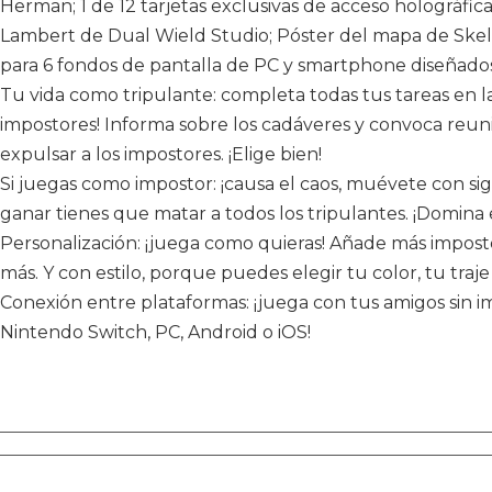
Herman; 1 de 12 tarjetas exclusivas de acceso holográfi
Lambert de Dual Wield Studio; Póster del mapa de Skel
para 6 fondos de pantalla de PC y smartphone diseñados
Tu vida como tripulante: completa todas tus tareas en l
impostores! Informa sobre los cadáveres y convoca reun
expulsar a los impostores. ¡Elige bien!
Si juegas como impostor: ¡causa el caos, muévete con sigi
ganar tienes que matar a todos los tripulantes. ¡Domina e
Personalización: ¡juega como quieras! Añade más impostor
más. Y con estilo, porque puedes elegir tu color, tu traje
Conexión entre plataformas: ¡juega con tus amigos sin im
Nintendo Switch, PC, Android o iOS!