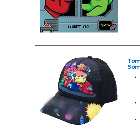
Tomi
Somb