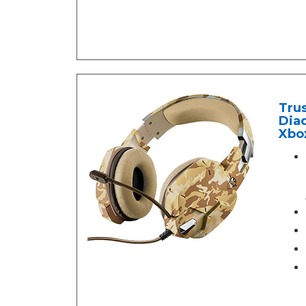
Tru
Diad
Xbox