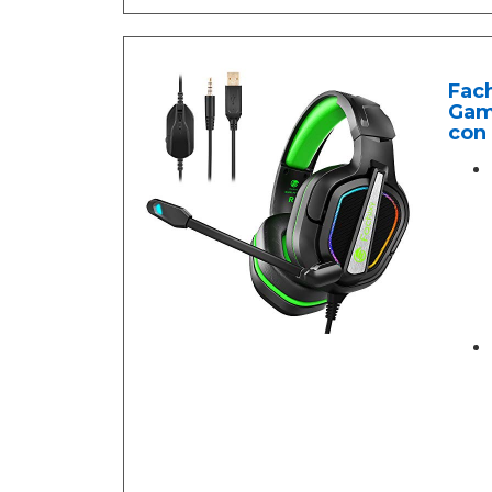
Fac
Gam
con