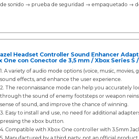
de sonido → prueba de seguridad → empaquetado → dobl
azel Headset Controller Sound Enhancer Adapt
 One con Conector de 3,5 mm / Xbox Series S / 
1. A variety of audio mode options (voice, music, movies,
sound effects, and enhance the user experience.
2. The reconnaissance mode can help you accurately lo
through the sound of enemy footsteps or weapon reins
sense of sound, and improve the chance of winning.
3. Easy to install and use, no need for additional adapte
pressing the xbox button.
4. Compatible with Xbox One controller with 3.5mm Jack,
5. Manufactured by a third party, not an official product