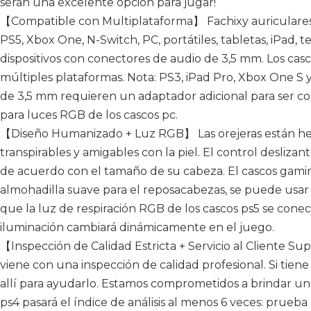
serán una excelente opción para jugar!
【Compatible con Multiplataforma】 Fachixy auriculares
PS5, Xbox One, N-Switch, PC, portátiles, tabletas, iPad, t
dispositivos con conectores de audio de 3,5 mm. Los cas
múltiples plataformas. Nota: PS3, iPad Pro, Xbox One S y 
de 3,5 mm requieren un adaptador adicional para ser comp
para luces RGB de los cascos pc.
【Diseño Humanizado + Luz RGB】 Las orejeras están hec
transpirables y amigables con la piel. El control desliza
de acuerdo con el tamaño de su cabeza. El cascos gami
almohadilla suave para el reposacabezas, se puede us
que la luz de respiración RGB de los cascos ps5 se conec
iluminación cambiará dinámicamente en el juego.
【Inspección de Calidad Estricta + Servicio al Cliente Su
viene con una inspección de calidad profesional. Si tie
allí para ayudarlo. Estamos comprometidos a brindar una
ps4 pasará el índice de análisis al menos 6 veces: pru