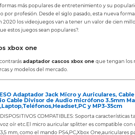
las formas más populares de entretenimiento y su popula
o por profesión. Desde el siglo pasado, esta nueva form
 2020 los videojuegos van a tener un valor de cien mill
ue estos juegos sean populares?.
os xbox one
contrarás
adaptador cascos xbox one
que tengan los r
rcas y modelos del mercado.
SO Adaptador Jack Micro y Auriculares, Cable 
io Cable Divisor de Audio micrófono 3.5mm Ma
,Laptop,Teléfonos,Headset,PC y MP3-35cm
DISPOSITIVOS COMPATIBLES: Soporta características tale
voz oír etc.El micro auricular splitter es compatible con
3,5 mm, como el mando PS4,PC,Xbox One,auriculares p