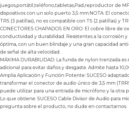
juegos,portátil,teléfono,tabletas,Pad,reproductor de MP
dispositivos con un solo puerto 3,5 mm.NOTA: El conect
TRS (3 patillas), no es compatible con TS (2 patillas) y TRR
CONECTORES CHAPADOS EN ORO: El cobre libre de oxí
conductividad y durabilidad. Resistentes a la corrosión 
óptima, con un buen blindaje y una gran capacidad anti-
de señal de alta velocidad.
MÁXIMA DURABILIDAD: La funda de nylon trenzada es m
adicional para evitar daños y desgaste. Admite hasta 10,0
Amplia Aplicación y Función Potente: SUCESO adaptador
transformar el conector de audio único de 3,5 mm (TRR
puede utilizar para una entrada de micrófono y la otra p
Lo que obtiene: SUCESO Cable Divisor de Audio para mic
pregunta sobre el producto, no dude en contactarnos.