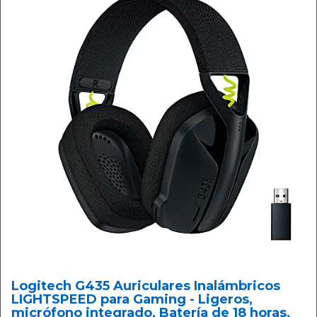
Logitech G435 Auriculares Inalámbricos
LIGHTSPEED para Gaming - Ligeros,
micrófono integrado, Batería de 18 horas,