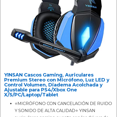
YINSAN Cascos Gaming, Auriculares
Premium Stereo con Micrófono, Luz LED y
Control Volumen, Diadema Acolchada y
Ajustable para PS4/Xbox One
X/S/PC/Laptop/Tablet
⭐MICRÓFONO CON CANCELACIÓN DE RUIDO
Y SONIDO DE ALTA CALIDAD⭐ YINSAN