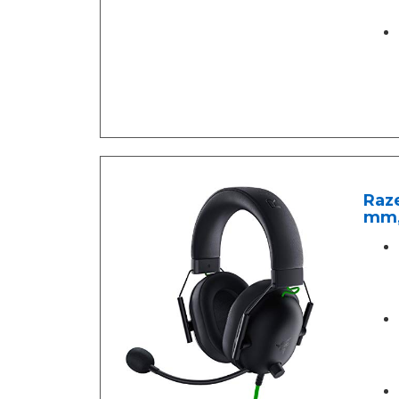
Raze
mm,