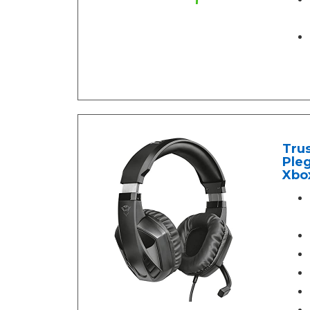
Tru
Pleg
Xbox