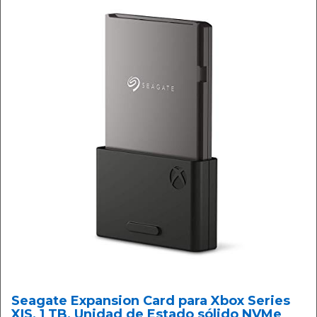
Seagate Expansion Card para Xbox Series
X|S, 1 TB, Unidad de Estado sólido NVMe