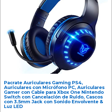
Pacrate Auriculares Gaming PS4,
Auriculares con Micrófono PC, Auriculares
Gamer con Cable para Xbox One Nintendo
Switch con Cancelación de Ruido, Cascos
con 3.5mm Jack con Sonido Envolvente &
Luz LED