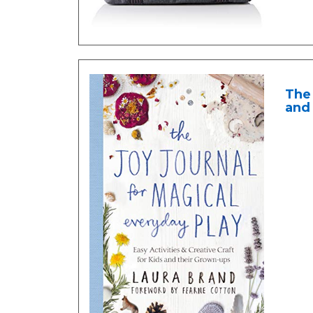
The 
and 