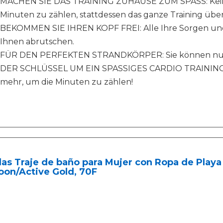
MACHEN SIE DAS TRAINING ZUHAUSE ZUM SPASS: Kein a
Minuten zu zählen, stattdessen das ganze Training übe
BEKOMMEN SIE IHREN KOPF FREI: Alle Ihre Sorgen u
Ihnen abrutschen.
FÜR DEN PERFEKTEN STRANDKÖRPER: Sie können nun j
DER SCHLÜSSEL UM EIN SPASSIGES CARDIO TRAINING Z
mehr, um die Minuten zu zählen!
as Traje de baño para Mujer con Ropa de Playa 
oon/Active Gold, 70F