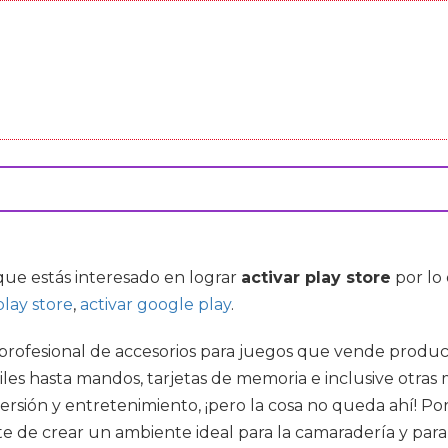
 que estás interesado en lograr
activar play store
por lo
play store
,
activar google play
.
profesional de accesorios para juegos que vende produc
tiles hasta mandos, tarjetas de memoria e inclusive otra
ersión y entretenimiento, ¡pero la cosa no queda ahí! Por
te de crear un ambiente ideal para la camaradería y par