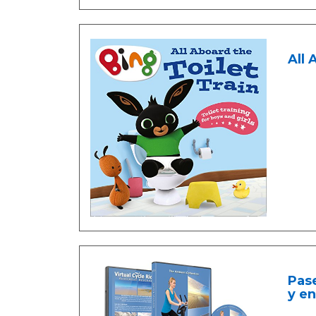
All 
Pase
y e