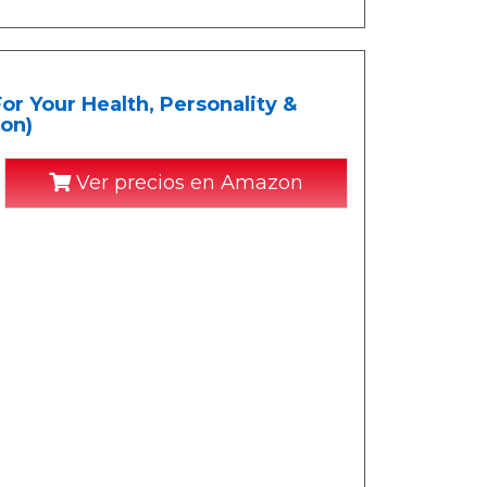
or Your Health, Personality &
ion)
Ver precios en Amazon