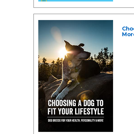
Choo
More