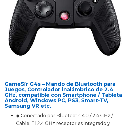
GameSir G4s – Mando de Bluetooth para
Juegos, Controlador inalámbrico de 2.4
GHz, compatible con Smartphone / Tableta
Android, Windows PC, PS3, Smart-TV,
Samsung VR etc.
◆ Conectado por Bluetooth 4.0 / 2.4 GHz /
Cable. El 2.4 GHz receptor es integrado y