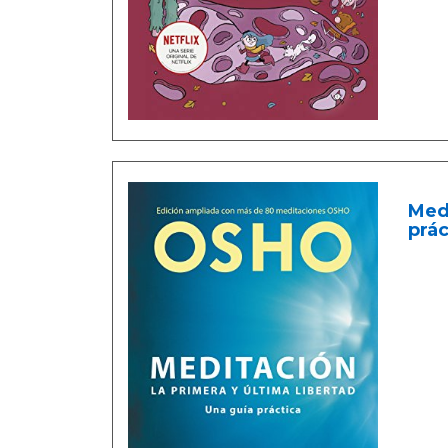
Med
prác