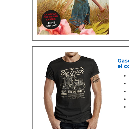
Gaso
el 