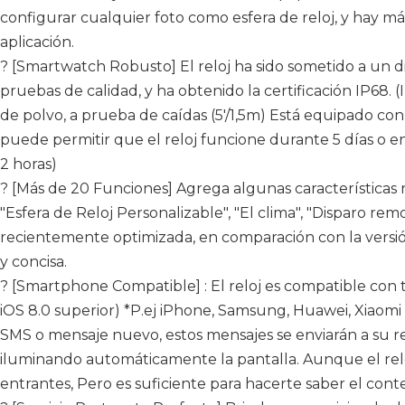
configurar cualquier foto como esfera de reloj, y hay más
aplicación.
? [Smartwatch Robusto] El reloj ha sido sometido a un di
pruebas de calidad, y ha obtenido la certificación IP68.
de polvo, a prueba de caídas (5'/1,5m) Está equipado c
puede permitir que el reloj funcione durante 5 días o en
2 horas)
? [Más de 20 Funciones] Agrega algunas características
"Esfera de Reloj Personalizable", "El clima", "Disparo remo
recientemente optimizada, en comparación con la versión
y concisa.
? [Smartphone Compatible] : El reloj es compatible con 
iOS 8.0 superior) *P.ej iPhone, Samsung, Huawei, Xiaomi
SMS o mensaje nuevo, estos mensajes se enviarán a su rel
iluminando automáticamente la pantalla. Aunque el rel
entrantes, Pero es suficiente para hacerte saber el cont