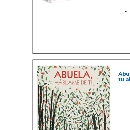
Abue
tu a