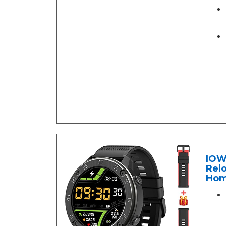
IOW
Relo
Homb