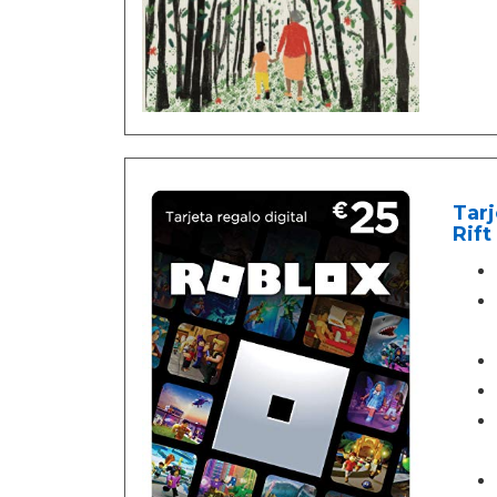
Tarj
Rift