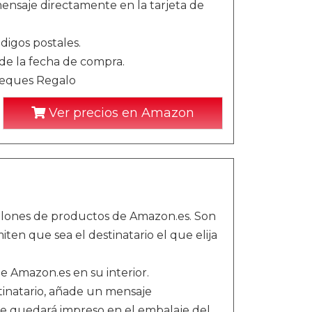
nsaje directamente en la tarjeta de
digos postales.
sde la fecha de compra.
Cheques Regalo
Ver precios en Amazon
llones de productos de Amazon.es. Son
iten que sea el destinatario el que elija
de Amazon.es en su interior.
stinatario, añade un mensaje
te quedará impreso en el embalaje del