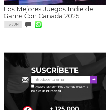
Los Mejores Juegos Indie de
Game Con Canada 2025
16 JUN
Susc
SUSCRÍBETE
Acepto los
terminos y condiciones
y la
política de privacidad
.
+ 125.000