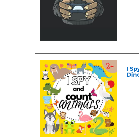
I Sp
Dino