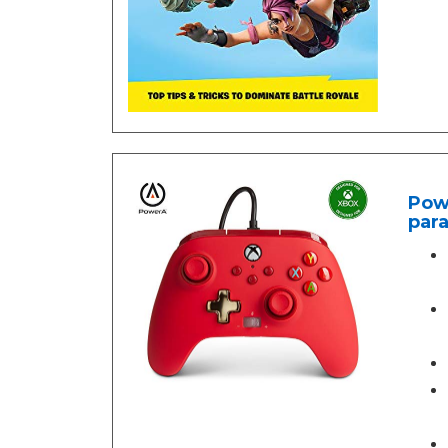
Powe
para