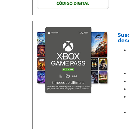
Susc
des