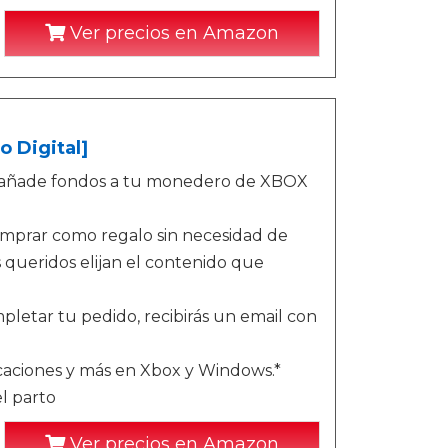
Ver precios en Amazon
o Digital]
o - añade fondos a tu monedero de XBOX
omprar como regalo sin necesidad de
queridos elijan el contenido que
letar tu pedido, recibirás un email con
icaciones y más en Xbox y Windows.*
l parto
Ver precios en Amazon