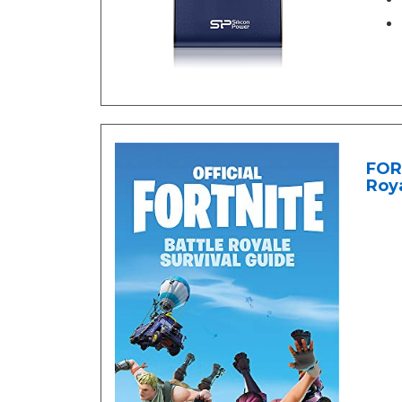
FORT
Roya