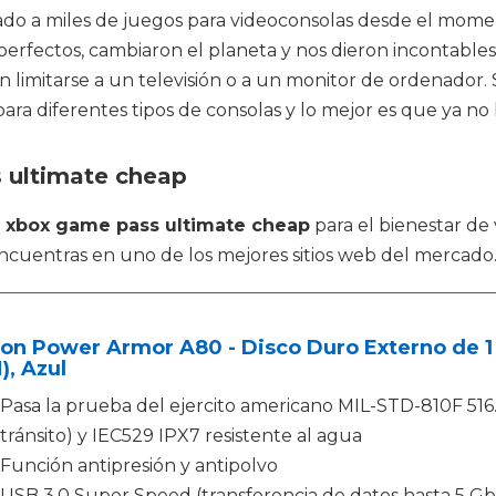
ado a miles de juegos para videoconsolas desde el mome
perfectos, cambiaron el planeta y nos dieron incontable
limitarse a un televisión o a un monitor de ordenador. 
ra diferentes tipos de consolas y lo mejor es que ya no 
 ultimate cheap
n
xbox game pass ultimate cheap
para el bienestar de
ncuentras en uno de los mejores sitios web del mercado
con Power Armor A80 - Disco Duro Externo de 1 
, Azul
Pasa la prueba del ejercito americano MIL-STD-810F 516
tránsito) y IEC529 IPX7 resistente al agua
Función antipresión y antipolvo
USB 3.0 Super Speed (transferencia de datos hasta 5 Gb