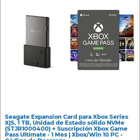
Seagate Expansion Card para Xbox Series
X|S, 1 TB, Unidad de Estado sólido NVMe
(STJR1000400) + Suscripción Xbox Game
Pass Ultimate - 1 Mes | Xbox/Win 10 PC -