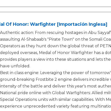
l Of Honor: Warfighter [Importación Inglesa]
Authentic action: From rescuing hostages in Abu Sayyaf's
assaulting Al-Shabaab's "Pirate Town" on the Somali Coas
Operators as they hunt down the global threat of PETN. 
deployed overseas, Medal of Honor Warfighter has a dot
provides players a view into these situations and lets th
have unfolded.
Best in class engine: Leveraging the power of tomorrow'
ground-breaking Frostbite 2 engine delivers incredible 
intensity of the battle and deliver this year's most auth
National pride online with Global Warfighters: Allied mili
Special Operations units with similar capabilities. With
experience unprecedented variety featuring multination