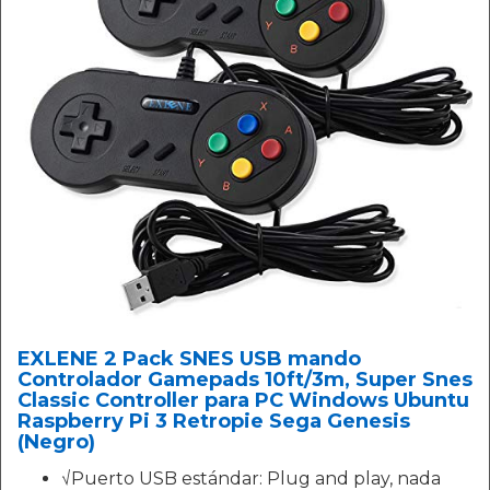
EXLENE 2 Pack SNES USB mando
Controlador Gamepads 10ft/3m, Super Snes
Classic Controller para PC Windows Ubuntu
Raspberry Pi 3 Retropie Sega Genesis
(Negro)
√Puerto USB estándar: Plug and play, nada