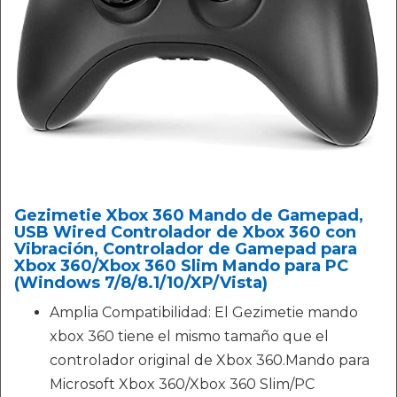
Gezimetie Xbox 360 Mando de Gamepad,
USB Wired Controlador de Xbox 360 con
Vibración, Controlador de Gamepad para
Xbox 360/Xbox 360 Slim Mando para PC
(Windows 7/8/8.1/10/XP/Vista)
Amplia Compatibilidad: El Gezimetie mando
xbox 360 tiene el mismo tamaño que el
controlador original de Xbox 360.Mando para
Microsoft Xbox 360/Xbox 360 Slim/PC