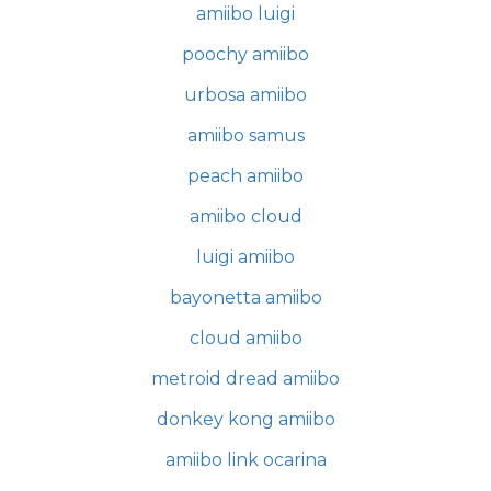
amiibo luigi
poochy amiibo
urbosa amiibo
amiibo samus
peach amiibo
amiibo cloud
luigi amiibo
bayonetta amiibo
cloud amiibo
metroid dread amiibo
donkey kong amiibo
amiibo link ocarina