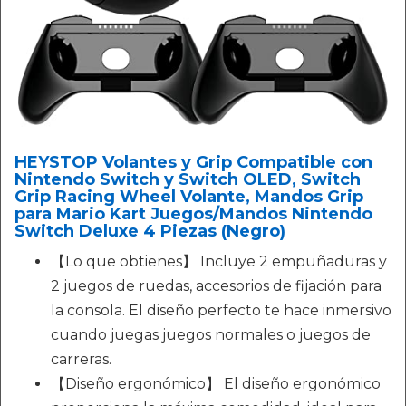
HEYSTOP Volantes y Grip Compatible con
Nintendo Switch y Switch OLED, Switch
Grip Racing Wheel Volante, Mandos Grip
para Mario Kart Juegos/Mandos Nintendo
Switch Deluxe 4 Piezas (Negro)
【Lo que obtienes】 Incluye 2 empuñaduras y
2 juegos de ruedas, accesorios de fijación para
la consola. El diseño perfecto te hace inmersivo
cuando juegas juegos normales o juegos de
carreras.
【Diseño ergonómico】 El diseño ergonómico