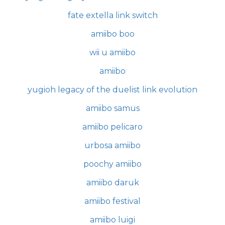
fate extella link switch
amiibo boo
wii u amiibo
amiibo
yugioh legacy of the duelist link evolution
amiibo samus
amiibo pelicaro
urbosa amiibo
poochy amiibo
amiibo daruk
amiibo festival
amiibo luigi