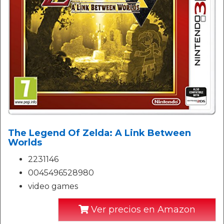
The Legend Of Zelda: A Link Between
Worlds
2231146
0045496528980
video games
Ver precios en Amazon