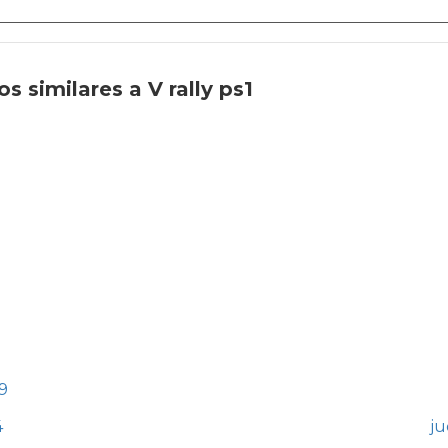
 similares a V rally ps1
 9
4
ju