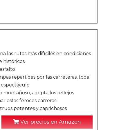
a las rutas más difíciles en condiciones
 históricos
 asfalto
pas repartidas por las carreteras, toda
l espectáculo
o montañoso, adopta los reflejos
nar estas feroces carreras
struos potentes y caprichosos
Ver precios en Amazon