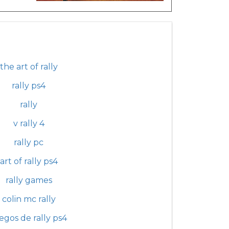
the art of rally
rally ps4
rally
v rally 4
rally pc
art of rally ps4
rally games
colin mc rally
egos de rally ps4