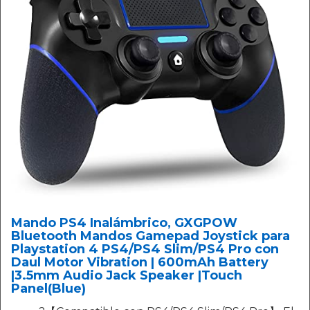
Mando PS4 Inalámbrico, GXGPOW
Bluetooth Mandos Gamepad Joystick para
Playstation 4 PS4/PS4 Slim/PS4 Pro con
Daul Motor Vibration | 600mAh Battery
|3.5mm Audio Jack Speaker |Touch
Panel(Blue)