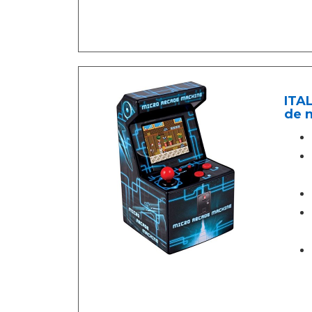
ITAL
de n