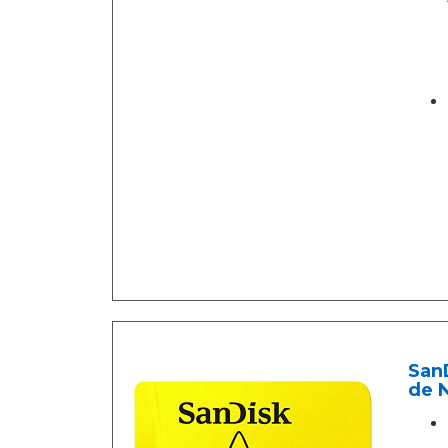
San
de 