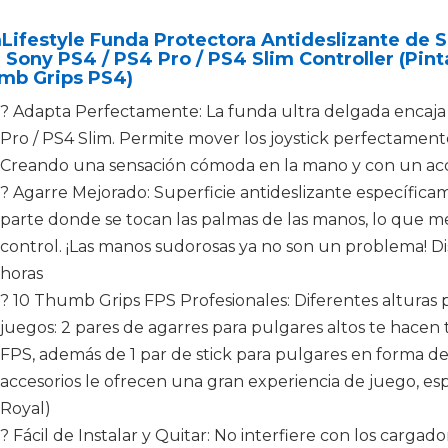
ifestyle Funda Protectora Antideslizante de S
 Sony PS4 / PS4 Pro / PS4 Slim Controller (Pi
mb Grips PS4)
? Adapta Perfectamente: La funda ultra delgada encaja 
Pro / PS4 Slim. Permite mover los joystick perfectamente
Creando una sensación cómoda en la mano y con un acce
? Agarre Mejorado: Superficie antideslizante específica
parte donde se tocan las palmas de las manos, lo que m
control. ¡Las manos sudorosas ya no son un problema! D
horas
? 10 Thumb Grips FPS Profesionales: Diferentes alturas p
juegos: 2 pares de agarres para pulgares altos te hacen
FPS, además de 1 par de stick para pulgares en forma de
accesorios le ofrecen una gran experiencia de juego, es
Royal)
? Fácil de Instalar y Quitar: No interfiere con los carg