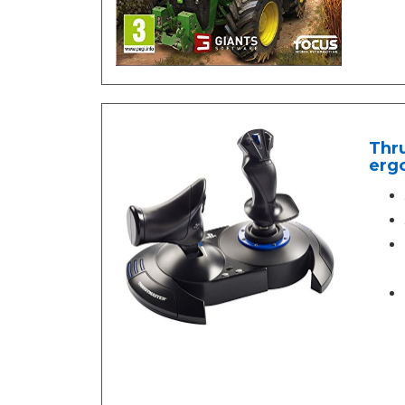
Thru
ergo