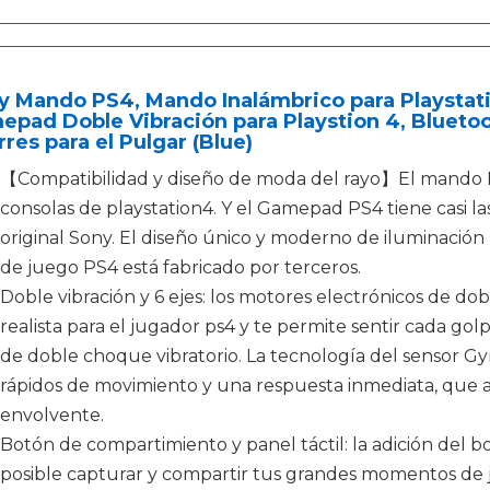
y Mando PS4, Mando Inalámbrico para Playstati
pad Doble Vibración para Playstion 4, Bluetoo
res para el Pulgar (Blue)
【Compatibilidad y diseño de moda del rayo】El mando P
consolas de playstation4. Y el Gamepad PS4 tiene casi l
original Sony. El diseño único y moderno de iluminación
de juego PS4 está fabricado por terceros.
Doble vibración y 6 ejes: los motores electrónicos de do
realista para el jugador ps4 y te permite sentir cada gol
de doble choque vibratorio. La tecnología del sensor Gy
rápidos de movimiento y una respuesta inmediata, que 
envolvente.
Botón de compartimiento y panel táctil: la adición del
posible capturar y compartir tus grandes momentos de j