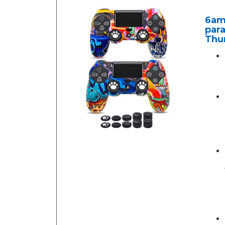
6amL
para
Thu