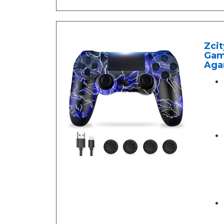
Zcit
Game
Agar