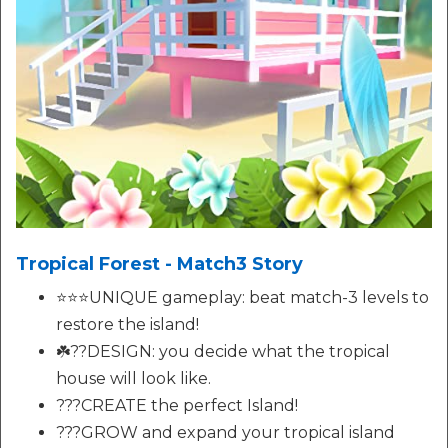
Tropical Forest - Match3 Story
⭐️⭐️⭐️UNIQUE gameplay: beat match-3 levels to
restore the island!
☘️??DESIGN: you decide what the tropical
house will look like.
???CREATE the perfect Island!
???GROW and expand your tropical island