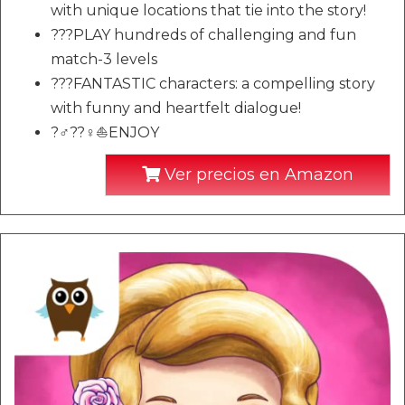
with unique locations that tie into the story!
???PLAY hundreds of challenging and fun
match-3 levels
???FANTASTIC characters: a compelling story
with funny and heartfelt dialogue!
?‍♂️??‍♀️⛵️ENJOY
Ver precios en Amazon