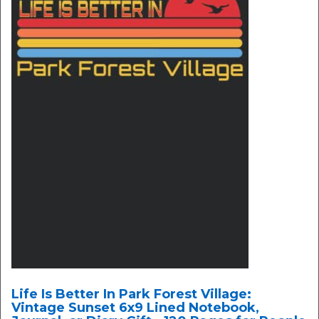
Life Is Better In Park Forest Village:
Vintage Sunset 6x9 Lined Notebook,