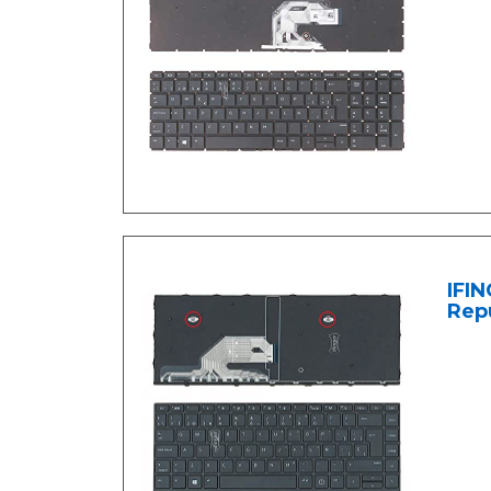
IFI
Rep