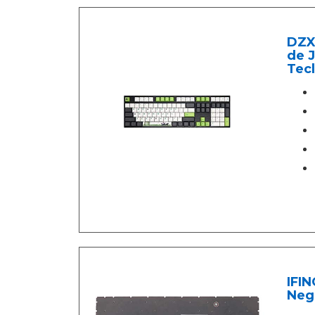
DZX 
de 
Tecl
IFI
Neg