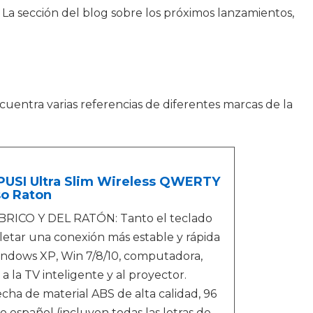
. La sección del blog sobre los próximos lanzamientos,
uentra varias referencias de diferentes marcas de la
ZPUSI Ultra Slim Wireless QWERTY
so Raton
CO Y DEL RATÓN: Tanto el teclado
tar una conexión más estable y rápida
indows XP, Win 7/8/10, computadora,
la TV inteligente y al proyector.
a de material ABS de alta calidad, 96
 español (incluyen todas las letras de