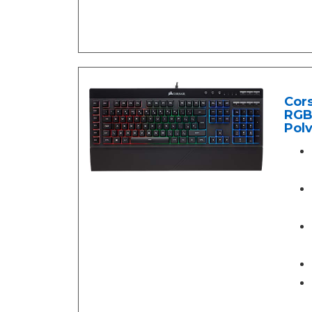
Cor
RGB 
Pol