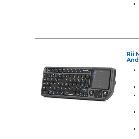
Rii 
Andr