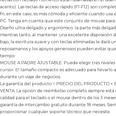
acento). Las teclas de acceso rápido (F1-F12) son comp
fn, en este caso, es más cómoda y eficiente cuando usa el
PC. Tenga en cuenta que este conjunto de mouse para te
Diseño ultra delgado y ergonómico: la parte más delgada 
mientras tanto, al mantener una excelente disposición 
bajo, la escritura suave y con teclas eliminadas le dará u
reposamanos y los apoyos generosos pueden evitar qu
tiempo
MOUSE A PADRE AJUSTABLE: Puede elegir tres niveles d
cursor. El tamaño compacto es adecuado para llevarlo a 
durante un viaje de negocios.
La garantía del producto = PRECIO DEL PRODUCTO +
VENTA: La opción de reembolso completo siempre está d
calidad para el teclado o el mouse dentro de los 3 mes
garantía de intercambio gratuito durante 18 meses. Sie
proporcionar cualquier soporte técnico que necesite.