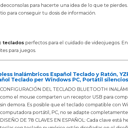
 videoconsolas para hacerte una idea de lo que te pierdes
sitio para conseguir tu dosis de información.
c teclados
perfectos para el cuidado de videojuegos. Enc
ites para juegos.
less Inalámbricos Español Teclado y Ratón, Y
ñol Teclado per Windows PC, Portátil silencio
CONFIGURACIÓN DEL TECLADO BLUETOOTH INALÁMBRI
como el mouse comparten un receptor USB para comple
sin demora. Es posible que el teclado compatible con W
computadora portátil, PC, no se adapte completamente a 
DISEÑO DE 78 CLAVES EN ESPAÑOL: Cada clave está hech
teclas con teclado numérico están diseñadas en el diseño