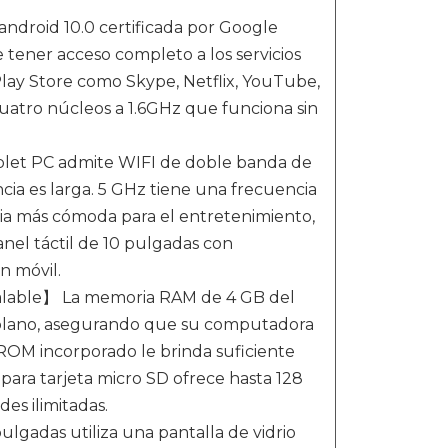
ndroid 10.0 certificada por Google
tener acceso completo a los servicios
lay Store como Skype, Netflix, YouTube,
uatro núcleos a 1.6GHz que funciona sin
blet PC admite WIFI de doble banda de
ncia es larga. 5 GHz tiene una frecuencia
cia más cómoda para el entretenimiento,
anel táctil de 10 pulgadas con
n móvil.
able】 La memoria RAM de 4 GB del
 plano, asegurando que su computadora
ROM incorporado le brinda suficiente
 para tarjeta micro SD ofrece hasta 128
es ilimitadas.
lgadas utiliza una pantalla de vidrio