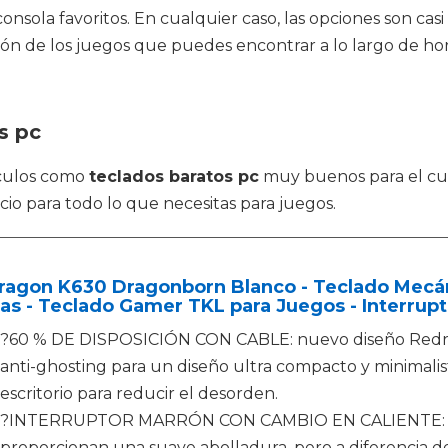
onsola favoritos. En cualquier caso, las opciones son casi
ión de los juegos que puedes encontrar a lo largo de hor
s pc
ículos como
teclados baratos pc
muy buenos para el cui
cio para todo lo que necesitas para juegos.
ragon K630 Dragonborn Blanco - Teclado Mecá
as - Teclado Gamer TKL para Juegos - Interrup
?60 % DE DISPOSICIÓN CON CABLE: nuevo diseño Redra
anti-ghosting para un diseño ultra compacto y minimalist
escritorio para reducir el desorden.
?INTERRUPTOR MARRÓN CON CAMBIO EN CALIENTE: los 
proporcionan una suave abolladura, pero a diferencia de 