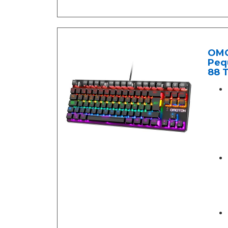
OMO
Peq
88 T