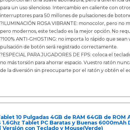
para un uso silencioso. Intercambio en caliente con otr
interruptores para 50 millones de pulsaciones de boton
?ILUMINACIÓN ROSA VIBRANTE: monocolor, pero no monót
pero modernos, este teclado es la mejor opción. No requ
?100% ANTI-GHOSTING: no importa lo rápido que sean vu
pulsación de botón será registrado correctamente.
?ESPECIAL PARA JUGADORES DE FPS: coloca el teclado d
no más torsión para ahorrar espacio. Vuestro ratón nunca
de la diversión sin preocuparte por el ratón y obtén el eq
Tablet 10 Pulgadas 4GB de RAM 64GB de ROM An
 1.6Ghz Tablet PC Baratas y Buenas 6000mAh D
i Versión con Teclado y Mouse(Verde)