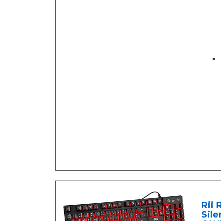
Rii
Sil