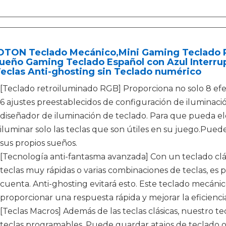
TON Teclado Mecánico,Mini Gaming Teclado R
ueño Gaming Teclado Español con Azul Interr
eclas Anti-ghosting sin Teclado numérico
[Teclado retroiluminado RGB] Proporciona no solo 8 efe
6 ajustes preestablecidos de configuración de iluminac
diseñador de iluminación de teclado. Para que pueda el
iluminar solo las teclas que son útiles en su juego.Pued
sus propios sueños.
[Tecnología anti-fantasma avanzada] Con un teclado clás
teclas muy rápidas o varias combinaciones de teclas, es
cuenta. Anti-ghosting evitará esto. Este teclado mecáni
proporcionar una respuesta rápida y mejorar la eficienci
[Teclas Macros] Además de las teclas clásicas, nuestro 
teclas programables. Puede guardar atajos de teclado o