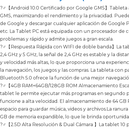
?‍♂️【Android 10.0 Certificado por Google GMS】Tableta a
GMS, maximizando el rendimiento y la privacidad. Puede 
de Google y descargar cualquier aplicación de Google P
etc. La Tablet PC está equipada con un procesador de c
problemas y rápido y admite juegos a gran escala.
?‍♂️【Respuesta Rápida con WIFI de doble banda】La ta
2,4 GHz y 5 GHz, la señal de 2,4 GHz es estable y la dista
y velocidad más altas, lo que proporciona una experien
la navegación, los juegos y las compras. La tableta con p
Bluetooth 5.0 ofrece la función de una mejor navegació
?‍♂️【4GB RAM+64GB/128GB ROM Almacenamiento Escal
tablet le permite ejecutar más programas en segundo
funcione a alta velocidad. El almacenamiento de 64 GB 
espacio para guardar música, videos y archivos.La ranura
GB de memoria expandible, lo que le brinda oportunidad
?‍♂️【2.5D Alta Resolución & Dual Cámara 】La tablet 10 pu