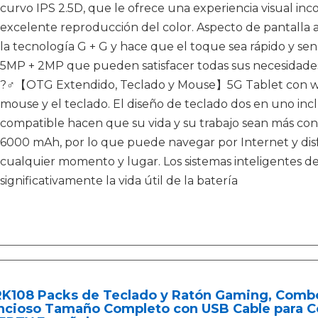
curvo IPS 2.5D, que le ofrece una experiencia visual in
excelente reproducción del color. Aspecto de pantalla a
la tecnología G + G y hace que el toque sea rápido y sen
5MP + 2MP que pueden satisfacer todas sus necesidades 
?‍♂️【OTG Extendido, Teclado y Mouse】5G Tablet con wi
mouse y el teclado. El diseño de teclado dos en uno incl
compatible hacen que su vida y su trabajo sean más conv
6000 mAh, por lo que puede navegar por Internet y disfr
cualquier momento y lugar. Los sistemas inteligentes d
significativamente la vida útil de la batería
 RK108 Packs de Teclado y Ratón Gaming, Comb
encioso Tamaño Completo con USB Cable para Co