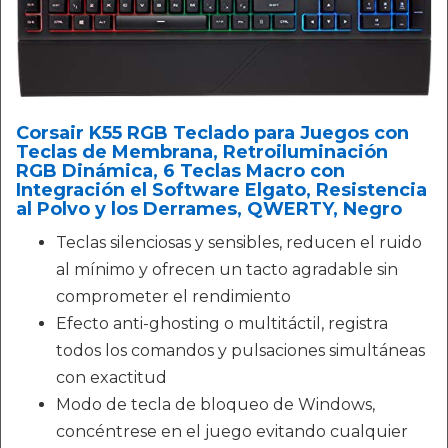
Corsair K55 RGB Teclado para Juegos con
Teclas de Membrana, Retroiluminación
RGB Dinámica, 6 Teclas Macro con
Integración el Software Elgato, Resistencia
al Polvo y los Derrames, QWERTY, Negro
Teclas silenciosas y sensibles, reducen el ruido
al mínimo y ofrecen un tacto agradable sin
comprometer el rendimiento
Efecto anti-ghosting o multitáctil, registra
todos los comandos y pulsaciones simultáneas
con exactitud
Modo de tecla de bloqueo de Windows,
concéntrese en el juego evitando cualquier