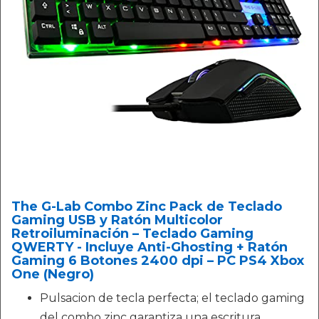
The G-Lab Combo Zinc Pack de Teclado
Gaming USB y Ratón Multicolor
Retroiluminación – Teclado Gaming
QWERTY - Incluye Anti-Ghosting + Ratón
Gaming 6 Botones 2400 dpi – PC PS4 Xbox
One (Negro)
Pulsacion de tecla perfecta; el teclado gaming
del combo zinc garantiza una escritura